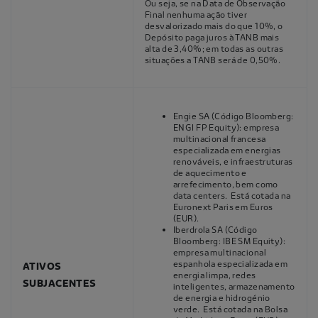
Ou seja, se na Data de Observação
Final nenhuma ação tiver
desvalorizado mais do que 10%, o
Depósito paga juros à TANB mais
alta de 3,40%; em todas as outras
situações a TANB será de 0,50%.
Engie SA (Código Bloomberg:
ENGI FP Equity): empresa
multinacional francesa
especializada em energias
renováveis, e infraestruturas
de aquecimento e
arrefecimento, bem como
data centers. Está cotada na
Euronext Paris em Euros
(EUR).
Iberdrola SA (Código
Bloomberg: IBE SM Equity):
empresa multinacional
espanhola especializada em
ATIVOS
energia limpa, redes
SUBJACENTES
inteligentes, armazenamento
de energia e hidrogénio
verde. Está cotada na Bolsa