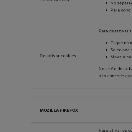
No separad
Para concl
Para desativar t
Clique no 
Selecione 
Desativar cookies
Mova a bar
Nota: Ao desati
não concede qua
MOZILLA FIREFOX
Para ativar os co