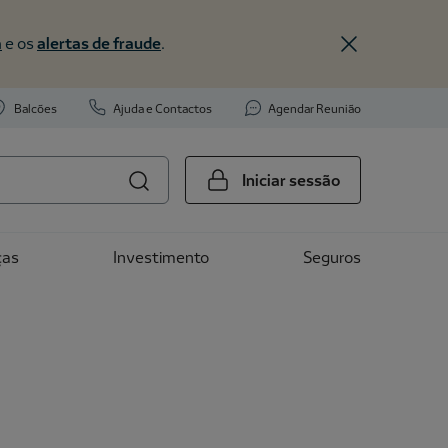
a
e os
alertas de fraude
.
Balcões
Ajuda e Contactos
Agendar Reunião
Iniciar sessão
ças
Investimento
Seguros