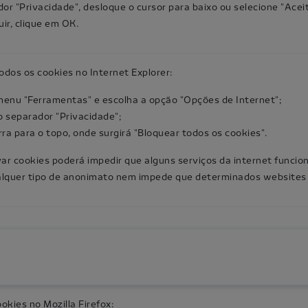
or "Privacidade", desloque o cursor para baixo ou selecione "Aceit
uir, clique em OK.
odos os cookies no Internet Explorer:
menu "Ferramentas" e escolha a opção "Opções de Internet";
o separador "Privacidade";
ra para o topo, onde surgirá "Bloquear todos os cookies".
var cookies poderá impedir que alguns serviços da internet funci
lquer tipo de anonimato nem impede que determinados websites c
okies no Mozilla Firefox: