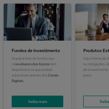
Fundos de Investimento
Produtos Es
Aceda à lista de fundos que
Sob a forma de d
o
novobanco dos Açores
tem
ou obrigações, s
disponível e os que poderá
de investimento
subscrever através dos
Canais
prazo.
Digitais
.
Saiba mais
Saiba