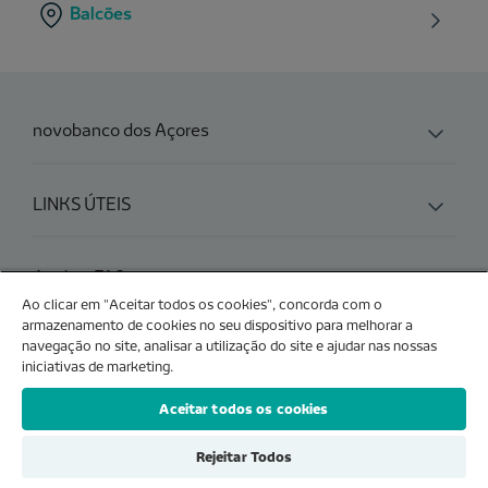
Balcões
novobanco dos Açores
LINKS ÚTEIS
Ajuda e FAQs
Ao clicar em "Aceitar todos os cookies", concorda com o
armazenamento de cookies no seu dispositivo para melhorar a
navegação no site, analisar a utilização do site e ajudar nas nossas
Produtos e Serviços
iniciativas de marketing.
Aceitar todos os cookies
Rejeitar Todos
VEJA TAMBÉM O
SITE NOVOBANCO.PT
| NOVO BANCO DOS