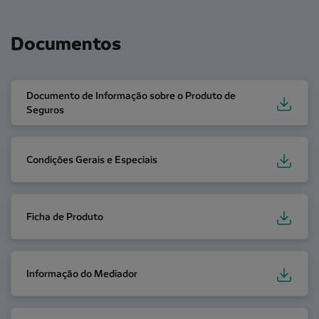
Documentos
Documento de Informação sobre o Produto de Segur
Documento de Informação sobre o Produto de
Seguros
Condições Gerais e Especiais
Condições Gerais e Especiais
Ficha de Produto
Ficha de Produto
Informação do Mediador
Informação do Mediador
Participação de Sinistro Acidentes de Trabalho