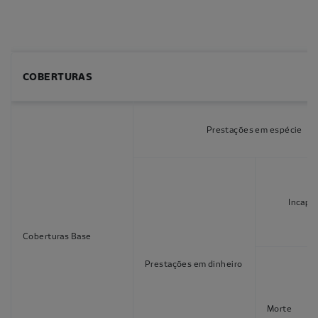
COBERTURAS
Prestações em espécie
Incapa
Coberturas Base
Prestações em dinheiro
Morte