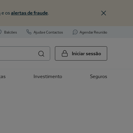
a
e os
alertas de fraude
.
Balcões
Ajuda e Contactos
Agendar Reunião
Iniciar sessão
ças
Investimento
Seguros