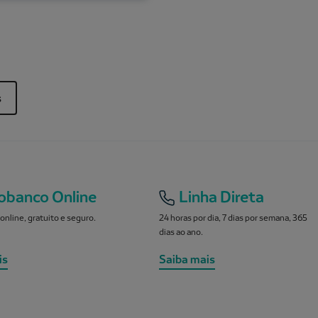
s
obanco Online
Linha Direta
online, gratuito e seguro.
24 horas por dia, 7 dias por semana, 365
dias ao ano.
is
Saiba mais