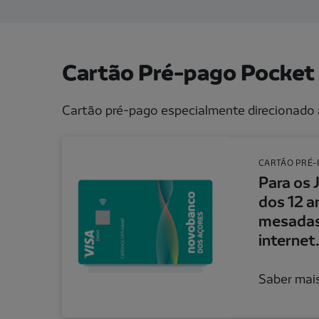
Cartão Pré-pago Pocket
Cartão pré-pago especialmente direcionado
Para os Jovens a partir dos 12 anos. Ideal p
CARTÃO PRÉ-
Para os 
dos 12 a
mesadas
internet
Saber mai