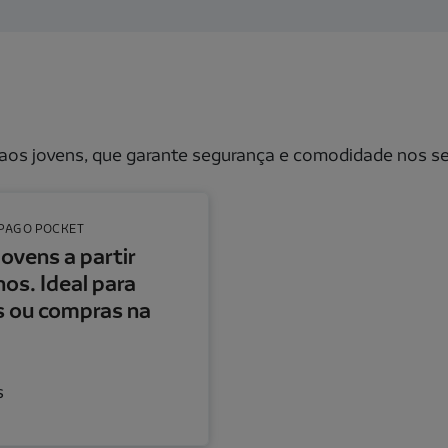
 aos jovens, que garante segurança e comodidade nos 
ara mesadas ou compras na internet.
PAGO POCKET
Jovens a partir
nos. Ideal para
 ou compras na
.
s