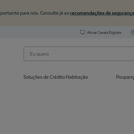
portante para nós. Consulte já as
recomendações de seguranç
Ativar Canais Digitais
Soluções de Crédito Habitação
Poupan