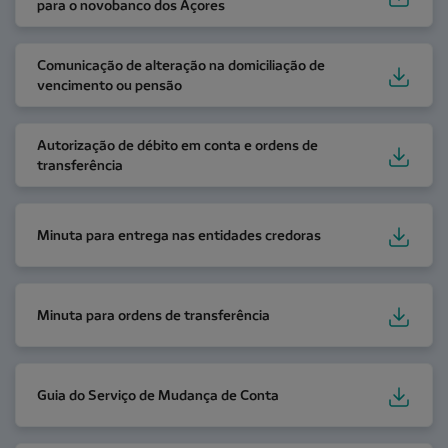
para o novobanco dos Açores
Comunicação de alteração na domiciliação de venci
Comunicação de alteração na domiciliação de
vencimento ou pensão
Autorização de débito em conta e ordens de transfer
Autorização de débito em conta e ordens de
transferência
Minuta para entrega nas entidades credoras
Minuta para entrega nas entidades credoras
Minuta para ordens de transferência
Minuta para ordens de transferência
Guia do Serviço de Mudança de Conta
Guia do Serviço de Mudança de Conta