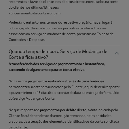
recorrentes a favor do cliente e os débitos diretos executados na conta
do cliente nos últimos 13 meses;
-Encerramento da conta e origem.
Poderá, no entanto, nos termos do respetivo preçário, haver lugar à
cobrança pelo Banco de comissões por outras tarefas adicionais
associadas ao serviço de mudança de conta, previstas no Folheto de
Comissões e Despesas.
Quando tempo demora o Serviço de Mudança de
Conta a ficar ativo?
A transferência dos serviços de pagamento não é instantânea,
carecendo de algum tempo para se tornar efetiva.
No caso dos
pagamentos realizados através de transferências
permanentes
, a data será a indicada pelo Cliente, a qual deverá respeitar
o prazo mínimo de 13 dias úteis a contar da data da entrega do formulário
do Serviço Mudança de Conta.
No que respeita aos
pagamentos por débito direto
, a data indicada pelo
Cliente ficará dependente da execução atempada, pelas entidades
credoras, da alteração dos elementos identificativos da conta solicitada
pelo cliente.