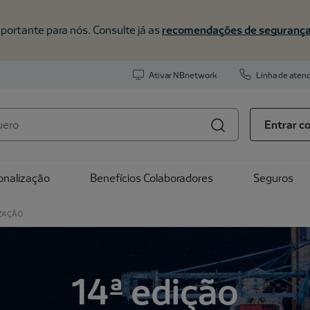
portante para nós. Consulte já as
recomendações de seguranç
Ativar NBnetwork
Linha de ate
Entrar co
onalização
Benefícios Colaboradores
Seguros
IZAÇÃO
14ª edição