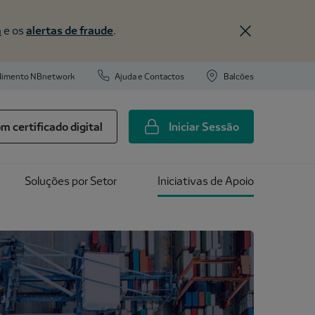
a
e os
alertas de fraude
.
ndimento NBnetwork
Ajuda e Contactos
Balcões
m certificado digital
Iniciar Sessão
Soluções por Setor
Iniciativas de Apoio