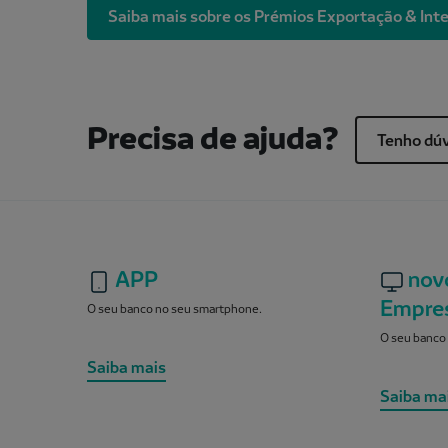
Saiba mais sobre os Prémios Exportação & Int
Precisa de ajuda?
Tenho dú
APP
nov
Empre
O seu banco no seu smartphone.
O seu banco 
Saiba mais
Saiba ma