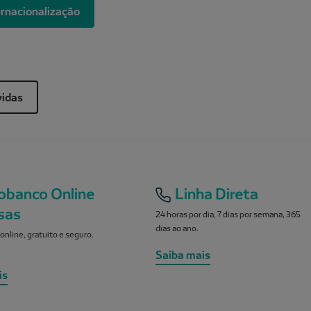
ernacionalização
vidas
obanco Online
Linha Direta
sas
24 horas por dia, 7 dias por semana, 365
dias ao ano.
online, gratuito e seguro.
Saiba mais
is