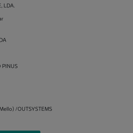
, LDA.
ar
LDA
O PINUS
o
e Mello) /OUTSYSTEMS