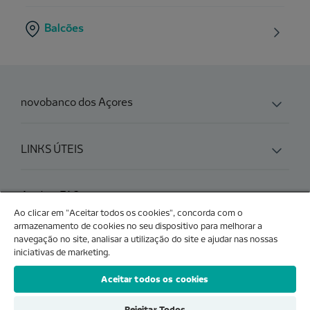
Balcões
novobanco dos Açores
LINKS ÚTEIS
Ajuda e FAQs
Ao clicar em "Aceitar todos os cookies", concorda com o
armazenamento de cookies no seu dispositivo para melhorar a
navegação no site, analisar a utilização do site e ajudar nas nossas
Produtos e Serviços
iniciativas de marketing.
Aceitar todos os cookies
Rejeitar Todos