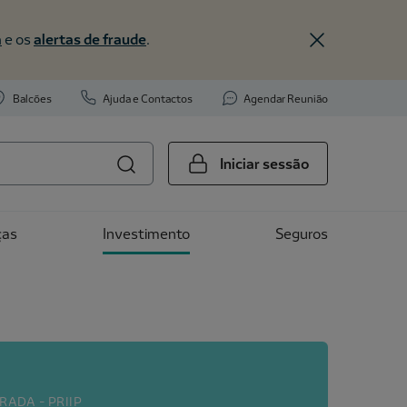
a
e os
alertas de fraude
.
Balcões
Ajuda e Contactos
Agendar Reunião
Iniciar sessão
ças
Investimento
Seguros
ADA - PRIIP