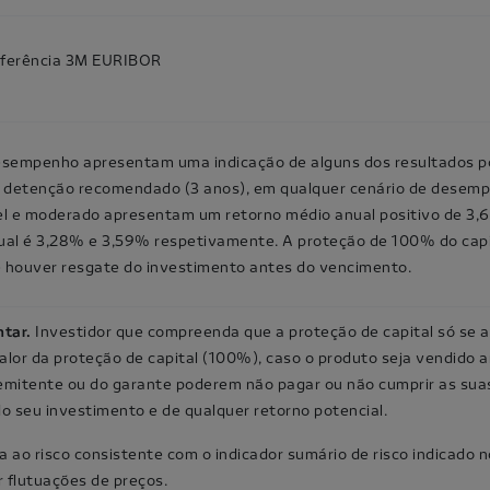
referência 3M EURIBOR
esempenho apresentam uma indicação de alguns dos resultados p
e detenção recomendado (3 anos), em qualquer cenário de desempe
el e moderado apresentam um retorno médio anual positivo de 3,6
ual é 3,28% e 3,59% respetivamente. A proteção de 100% do cap
se houver resgate do investimento antes do vencimento.
ntar.
Investidor que compreenda que a proteção de capital só se 
alor da proteção de capital (100%), caso o produto seja vendido
o emitente ou do garante poderem não pagar ou não cumprir as su
o seu investimento e de qualquer retorno potencial.
a ao risco consistente com o indicador sumário de risco indicado no
r flutuações de preços.