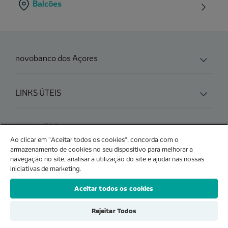
Balcões
novobanco dos Açores
LINKS ÚTEIS
Ajuda e FAQs
Ao clicar em "Aceitar todos os cookies", concorda com o
armazenamento de cookies no seu dispositivo para melhorar a
navegação no site, analisar a utilização do site e ajudar nas nossas
Produtos e Serviços
iniciativas de marketing.
Aceitar todos os cookies
Rejeitar Todos
VEJA TAMBÉM O
SITE NOVOBANCO.PT
| NOVO BANCO DOS